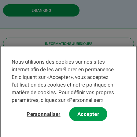
E-BANKING
INFORMATIONS JURIDIQUES
Contact
Nous utilisons des cookies sur nos sites
internet afin de les améliorer en permanence.
Localiser une agence
En cliquant sur «Accepter», vous acceptez
Aide
l'utilisation des cookies et notre politique en
Actualités
matière de cookies. Pour définir vos propres
Taux de change
paramètres, cliquez sur «Personnaliser».
Personnaliser
Accepter
Veuillez préalablement prendre connaissance des
c
onditions
d'utilisation du Site
et du
courrier électronique
.