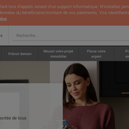
lant lors d’appels venant d'un support informatique. N’installez jam
rdonnées du bénéficiaire/montant de vos paiements. Vos identifiants
plus
rs
Réussir votre projet
Placer votre
Pr
Prévoir demain
immobilier
argent
ex
portée de tous