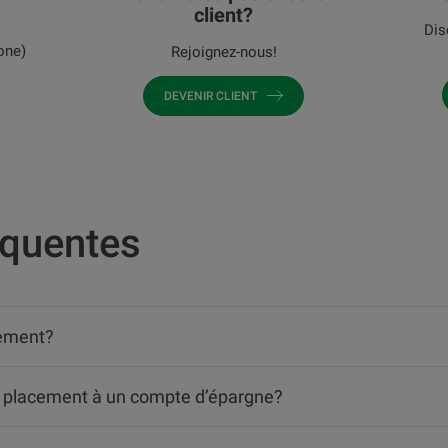
client?
Dis
one)
Rejoignez-nous!
DEVENIR CLIENT
équentes
cement?
de placement à un compte d’épargne?