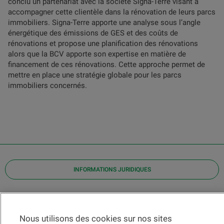
conclu un partenariat avec la société Signa-Terre visant à
accompagner cette clientèle dans la rénovation de leurs parcs
immobiliers. Signa-Terre apporte une analyse sous l’angle
énergétique des émissions de GES et des coûts de
rénovations et propose une planification des rénovations
alors que la BCV apporte son expertise en matière de
financement de ces rénovations. Cette approche permet de
mettre en place une stratégie globale pour les parcs
immobiliers concernés.
INFORMATIONS JURIDIQUES
Contact
Localiser une agence
Nous utilisons des cookies sur nos sites