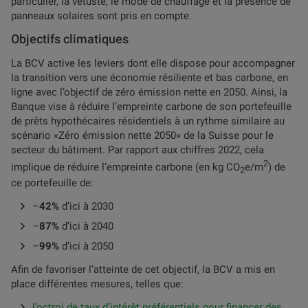
particulier, la vétusté, le mode de chauffage et la présence de
panneaux solaires sont pris en compte.
Objectifs climatiques
La BCV active les leviers dont elle dispose pour accompagner
la transition vers une économie résiliente et bas carbone, en
ligne avec l’objectif de zéro émission nette en 2050. Ainsi, la
Banque vise à réduire l’empreinte carbone de son portefeuille
de prêts hypothécaires résidentiels à un rythme similaire au
scénario «Zéro émission nette 2050» de la Suisse pour le
secteur du bâtiment. Par rapport aux chiffres 2022, cela
2
implique de réduire l’empreinte carbone (en kg CO
e/m
) de
2
ce portefeuille de:
–
42%
d’ici à 2030
–
87%
d’ici à 2040
–
99%
d’ici à 2050
Afin de favoriser l’atteinte de cet objectif, la BCV a mis en
place différentes mesures, telles que:
l’octroi de taux d’intérêt préférentiels pour financer des