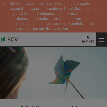
Attention aux escrocs! Soyez vigilant lors d’appels
venant d'un support informatique. N’installez jamais de
logiciels d’accès à distance et vérifiez bien les
coordonnées du bénéficiaire/montant de vos
paiements. Vos identifiants sont confidentiels, ne les
communiquez jamais.
En savoir plus
BCV-NET