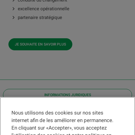
conduite du changement
excellence opérationnelle
partenaire stratégique
JE SOUHAITE EN SAVOIR PLUS
INFORMATIONS JURIDIQUES
Contact
Nous utilisons des cookies sur nos sites
internet afin de les améliorer en permanence.
Localiser une agence
En cliquant sur «Accepter», vous acceptez
Aide