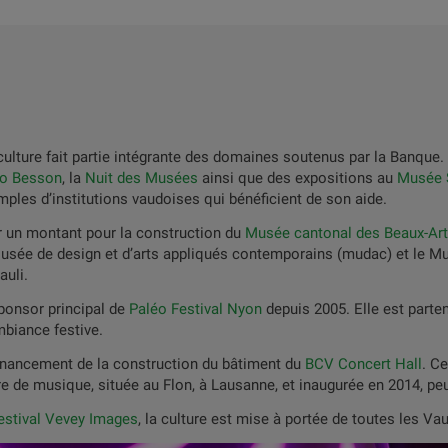
ulture fait partie intégrante des domaines soutenus par la Banque. 
no Besson
, la
Nuit des Musées
ainsi que des expositions au
Musée 
ples d’institutions vaudoises qui bénéficient de son aide.
er un montant pour la construction du
Musée cantonal des Beaux-Ar
sée de design et d’arts appliqués contemporains (mudac) et le Mus
auli.
sponsor principal de
Paléo Festival Nyon
depuis 2005. Elle est parte
mbiance festive.
inancement de la construction du bâtiment du
BCV Concert Hall
. Ce
e de musique, située au Flon, à Lausanne, et inaugurée en 2014, peu
estival Vevey Images
, la culture est mise à portée de toutes les Va