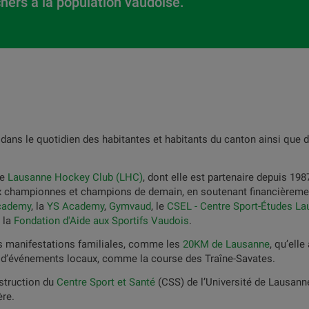
hers à la population vaudoise.
ans le quotidien des habitantes et habitants du canton ainsi que d
le
Lausanne Hockey Club (LHC)
, dont elle est partenaire depuis 1987
x championnes et champions de demain, en soutenant financièremen
cademy
, la
YS Academy
,
Gymvaud
, le
CSEL - Centre Sport-Études L
 la
Fondation d'Aide aux Sportifs Vaudois
.
es manifestations familiales, comme les
20KM de Lausanne
, qu’ell
e d’événements locaux, comme la course des Traîne-Savates.
struction du
Centre Sport et Santé
(CSS) de l’Université de Lausanne
ère.