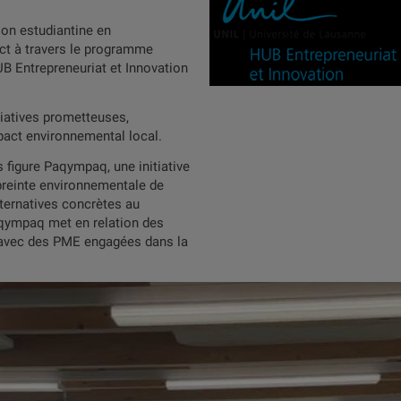
ion estudiantine en
ct à travers le programme
HUB Entrepreneuriat et Innovation
iatives prometteuses,
pact environnemental local.
figure Paqympaq, une initiative
mpreinte environnementale de
ternatives concrètes au
Paqympaq met en relation des
 avec des PME engagées dans la