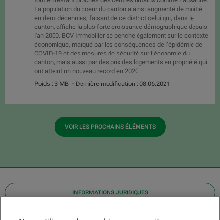
tout en restant proches des centres urbains comme Lausanne.
La population du coeur du canton a ainsi augmenté de moitié
en deux décennies, faisant de ce district celui qui, dans le
canton, affiche la plus forte croissance démographique depuis
l'an 2000. BCV Immobilier se penche également sur le contexte
économique, marqué par les conséquences de l’épidémie de
COVID-19 et des mesures de sécurité sur l’économie du
canton, mais aussi par des prix des logements en propriété qui
ont atteint un nouveau record en 2020.
Poids : 3 MB
- Dernière modification : 08.06.2021
VOIR LES PROCHAINS ÉLÉMENTS
INFORMATIONS JURIDIQUES