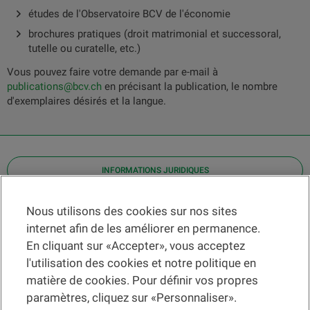
études de l'Observatoire BCV de l'économie
brochures pratiques (droit matrimonial et successoral,
tutelle ou curatelle, etc.)
Vous pouvez faire votre demande par e-mail à
publications@bcv.ch
en précisant la publication, le nombre
d'exemplaires désirés et la langue.
INFORMATIONS JURIDIQUES
Contact
Nous utilisons des cookies sur nos sites
internet afin de les améliorer en permanence.
Localiser une agence
En cliquant sur «Accepter», vous acceptez
Aide
l'utilisation des cookies et notre politique en
Actualités
matière de cookies. Pour définir vos propres
Taux de change
paramètres, cliquez sur «Personnaliser».