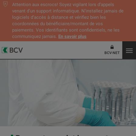
Attention aux escrocs! Soyez vigilant lors d’appels
venant d'un support informatique. N’installez jamais de
logiciels d’accès à distance et vérifiez bien les
coordonnées du bénéficiaire/montant de vos
paiements. Vos identifiants sont confidentiels, ne les
communiquez jamais.
En savoir plus
BCV-NET