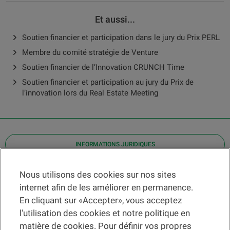
Et aussi...
Soutien financier et participation dans le jury du Prix PERL
Membre du comité stratégie de Venture
Soutien financier de l’Innovation CRUNCH Time
Soutien financier et participation au jury du Prix de
l’innovation lors du Real Estate Meeting
INFORMATIONS JURIDIQUES
Contact
Nous utilisons des cookies sur nos sites
internet afin de les améliorer en permanence.
Localiser une agence
En cliquant sur «Accepter», vous acceptez
Aide
l'utilisation des cookies et notre politique en
Actualités
matière de cookies. Pour définir vos propres