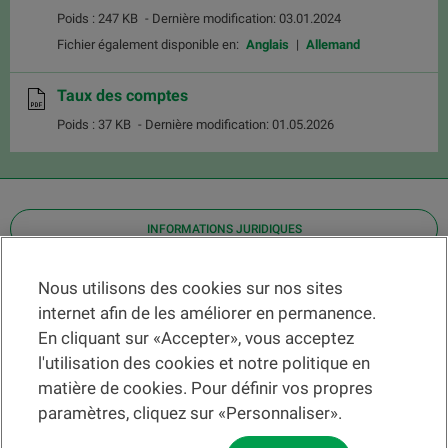
Poids : 247 KB
- Dernière modification: 03.01.2024
Fichier également disponible en:
Anglais
Allemand
Taux des comptes
Poids : 37 KB
- Dernière modification: 01.05.2026
INFORMATIONS JURIDIQUES
Contact
Nous utilisons des cookies sur nos sites
internet afin de les améliorer en permanence.
Localiser une agence
En cliquant sur «Accepter», vous acceptez
Aide
l'utilisation des cookies et notre politique en
Actualités
matière de cookies. Pour définir vos propres
Taux de change
paramètres, cliquez sur «Personnaliser».