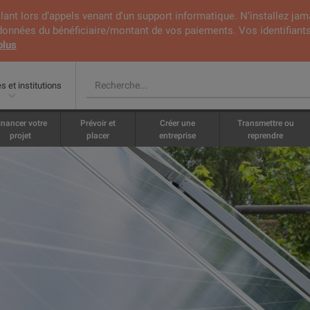
lant lors d’appels venant d'un support informatique. N’installez jam
rdonnées du bénéficiaire/montant de vos paiements. Vos identifiants
plus
s et institutions
inancer votre
Prévoir et
Créer une
Transmettre ou
projet
placer
entreprise
reprendre