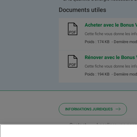
Documents utiles
Acheter avec le Bonus 
Cette fiche vous donne les inf
Poids : 174 KB
- Dernière mod
Rénover avec le Bonus 
Cette fiche vous donne les inf
Poids : 194 KB
- Dernière mod
INFORMATIONS JURIDIQUES
Contact
Localiser une age