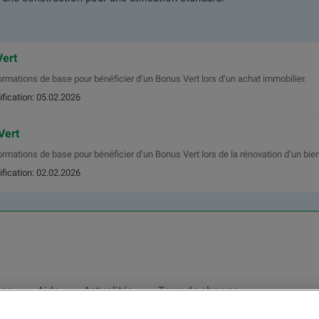
Vert
ormations de base pour bénéficier d’un Bonus Vert lors d’un achat immobilier.
ification: 05.02.2026
Vert
ormations de base pour bénéficier d’un Bonus Vert lors de la rénovation d’un bien
ification: 02.02.2026
nce
Aide
Actualités
Taux de change