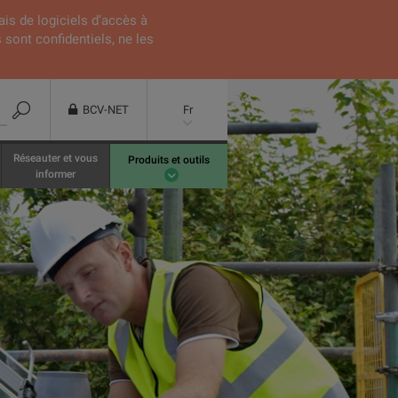
ais de logiciels d’accès à
 sont confidentiels, ne les
BCV-NET
Fr
Réseauter et vous
Produits et outils
informer