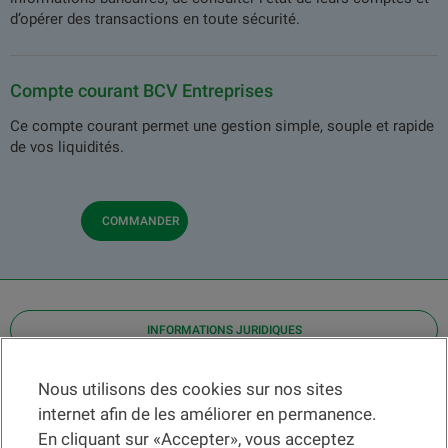
d’opérer des transactions en toute sécurité.
Compte courant BCV Entreprises
Ce compte courant permet une gestion simple, souple et rapide
de vos liquidités.
COMMANDER
INFORMATIONS JURIDIQUES
Contact
Nous utilisons des cookies sur nos sites
internet afin de les améliorer en permanence.
Localiser une agence
En cliquant sur «Accepter», vous acceptez
Aide