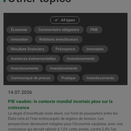
All types
Économie
Commentaire obligataire
PME
Innovation
Relations investisseurs
Résultats financiers
Prévoyance
Innovation
Annonces événementielles
Investissements
Investissements
Investissements
Communiqué de presse
Pratique
Investissements
14.07.2026
PIB vaudois: le contexte mondial incertain pèse sur la
croissance
Le degré d’incertitude reste élevé, sur fond de pourparlers entre les
États-Unis et l’Iran entrecoupés de regains de tension. Les
perspectives demeurent mitigées pour l’économie vaudoise, avec une
croissance qui devrait ralentir à 1,0% cette année, contre 2,4% l’an