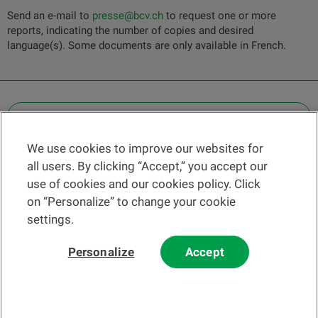
Send an e-mail to
presse@bcv.ch
to request one or more
reports, indicating the number of copies and desired
language(s). Some documents are only available in French.
OTHER LEGAL INFORMATION
We use cookies to improve our websites for
Find a branch
all users. By clicking “Accept,” you accept our
Help and contact
use of cookies and our cookies policy. Click
News
on “Personalize” to change your cookie
settings.
Change rate
Personalize
Accept
Please read our
website
and
email
Terms and Conditions before using
our website or contacting us by email.