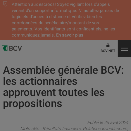
Attention aux escrocs! Soyez vigilant lors d’appels
venant d'un support informatique. N’installez jamais de
logiciels d’accès à distance et vérifiez bien les
coordonnées du bénéficiaire/montant de vos
paiements. Vos identifiants sont confidentiels, ne les
communiquez jamais.
En savoir plus
BCV-NET
Assemblée générale BCV:
les actionnaires
approuvent toutes les
propositions
Publié le 25 avril 2024
Mots clés :
Résultats financiers
Relations investisseurs