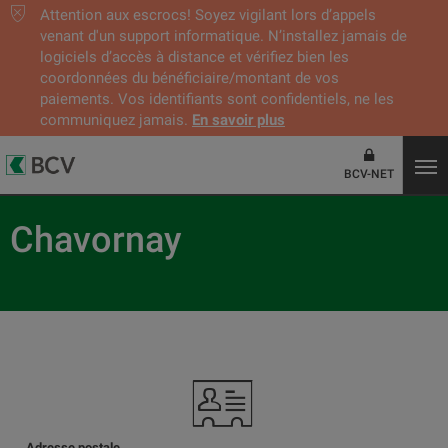
Attention aux escrocs! Soyez vigilant lors d’appels
venant d'un support informatique. N’installez jamais de
logiciels d’accès à distance et vérifiez bien les
coordonnées du bénéficiaire/montant de vos
paiements. Vos identifiants sont confidentiels, ne les
communiquez jamais.
En savoir plus
BCV-NET
Chavornay
Adresse postale