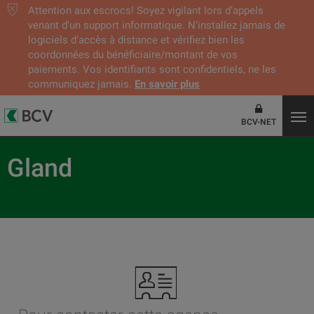
Attention aux escrocs! Soyez vigilant lors d’appels
venant d'un support informatique. N’installez jamais de
logiciels d’accès à distance et vérifiez bien les
coordonnées du bénéficiaire/montant de vos
paiements. Vos identifiants sont confidentiels, ne les
communiquez jamais.
En savoir plus
BCV-NET
Gland