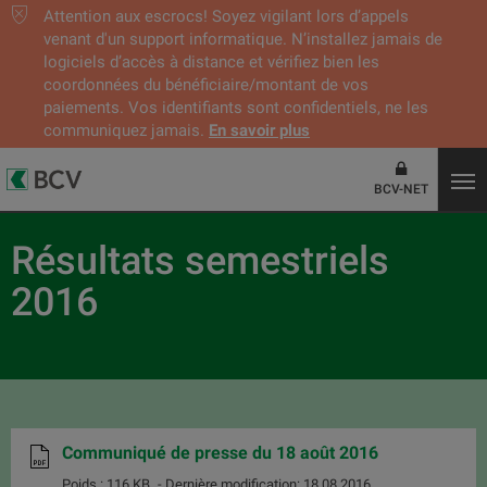
Attention aux escrocs! Soyez vigilant lors d’appels
venant d'un support informatique. N’installez jamais de
logiciels d’accès à distance et vérifiez bien les
coordonnées du bénéficiaire/montant de vos
paiements. Vos identifiants sont confidentiels, ne les
communiquez jamais.
En savoir plus
BCV-NET
Résultats semestriels
2016
Communiqué de presse du 18 août 2016
Poids : 116 KB
- Dernière modification: 18.08.2016