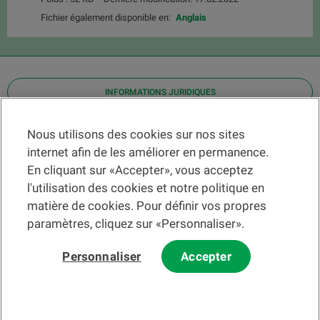
Fichier également disponible en:
Anglais
INFORMATIONS JURIDIQUES
Contact
Nous utilisons des cookies sur nos sites
internet afin de les améliorer en permanence.
Localiser une agence
En cliquant sur «Accepter», vous acceptez
Aide
l'utilisation des cookies et notre politique en
Actualités
matière de cookies. Pour définir vos propres
Taux de change
paramètres, cliquez sur «Personnaliser».
Personnaliser
Accepter
Veuillez préalablement prendre connaissance des
c
onditions
d'utilisation du Site
et du
courrier électronique
.