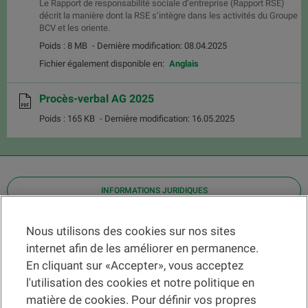
Le Rapport de responsabilité sociale d’entreprise (Rapport RSE)
décrit la manière dont la RSE s’intègre dans les activités du Groupe
BCV et les oriente.
Poids : 8 MB
- Dernière modification: 08.04.2025
Fichier également disponible en:
Anglais
Procès-verbal AG 2025
Poids : 165 KB
- Dernière modification: 16.05.2025
INFORMATIONS JURIDIQUES
Contact
Nous utilisons des cookies sur nos sites
internet afin de les améliorer en permanence.
Localiser une agence
En cliquant sur «Accepter», vous acceptez
Aide
l'utilisation des cookies et notre politique en
Actualités
matière de cookies. Pour définir vos propres