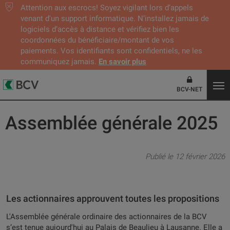
Attention aux escrocs! Soyez vigilant lors d’appels
venant d'un support informatique. N’installez jamais de
logiciels d’accès à distance et vérifiez bien les
coordonnées du bénéficiaire/montant de vos
paiements. Vos identifiants sont confidentiels, ne les
communiquez jamais.
En savoir plus
BCV-NET
Assemblée générale 2025
Publié le 12 février 2026
Les actionnaires approuvent toutes les propositions
L'Assemblée générale ordinaire des actionnaires de la BCV
s’est tenue aujourd'hui au Palais de Beaulieu à Lausanne. Elle a