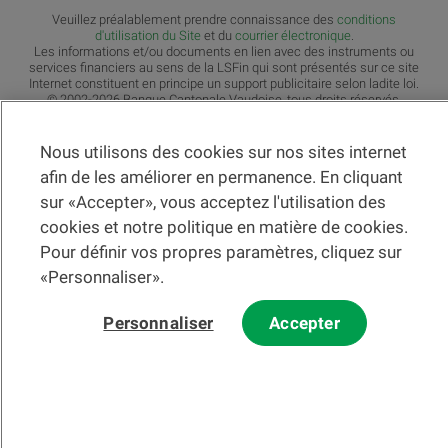
Veuillez préalablement prendre connaissance des
c
onditions
d'utilisation du Site
et du
courrier électronique
.
Les informations et/ou documents en lien avec des instruments ou
services financiers au sens de la LSFin qui sont présentés sur ce site
Internet constituent en principe un support publicitaire selon ladite loi.
© 2002-2026 Banque Cantonale Vaudoise, tous droits réservés.
Nous utilisons des cookies sur nos sites internet
afin de les améliorer en permanence. En cliquant
sur «Accepter», vous acceptez l'utilisation des
La BCV
Changer de section
cookies et notre politique en matière de cookies.
Fr
Changer de langue
Pour définir vos propres paramètres, cliquez sur
«Personnaliser».
À propos de nous
Personnaliser
Accepter
Actualités et médias
Durabilité
Partenariats