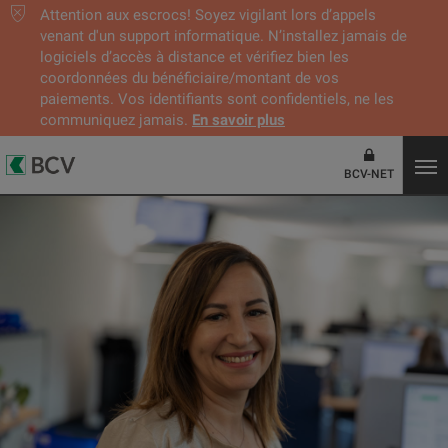
Attention aux escrocs! Soyez vigilant lors d’appels
venant d'un support informatique. N’installez jamais de
logiciels d’accès à distance et vérifiez bien les
coordonnées du bénéficiaire/montant de vos
paiements. Vos identifiants sont confidentiels, ne les
communiquez jamais.
En savoir plus
BCV-NET