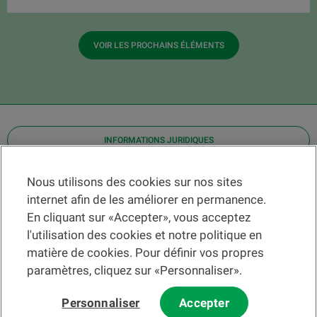
VOIR LES PROCHAINS ÉLÉMENTS
INFORMATIONS JURIDIQUES
Contact
Nous utilisons des cookies sur nos sites
internet afin de les améliorer en permanence.
Localiser une agence
En cliquant sur «Accepter», vous acceptez
Aide
l'utilisation des cookies et notre politique en
Actualités
matière de cookies. Pour définir vos propres
Taux de change
paramètres, cliquez sur «Personnaliser».
Personnaliser
Accepter