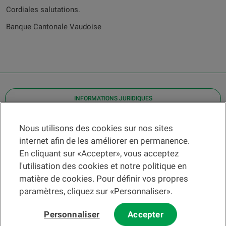
Cordiales salutations.
Banque Cantonale Vaudoise
INFORMATIONS JURIDIQUES
Contact
Nous utilisons des cookies sur nos sites
internet afin de les améliorer en permanence.
Localiser une agence
En cliquant sur «Accepter», vous acceptez
Aide
l'utilisation des cookies et notre politique en
Actualités
matière de cookies. Pour définir vos propres
Taux de change
paramètres, cliquez sur «Personnaliser».
Personnaliser
Accepter