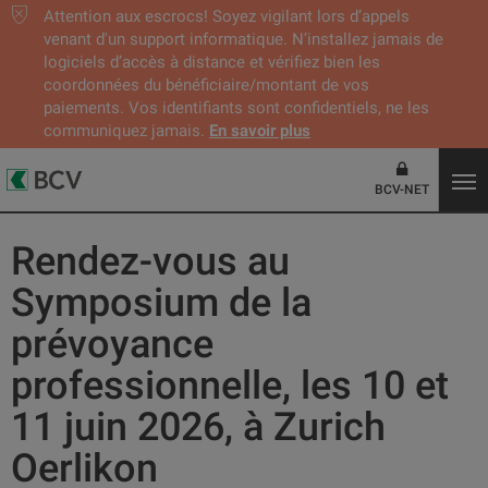
Attention aux escrocs! Soyez vigilant lors d’appels
venant d'un support informatique. N’installez jamais de
logiciels d’accès à distance et vérifiez bien les
coordonnées du bénéficiaire/montant de vos
paiements. Vos identifiants sont confidentiels, ne les
communiquez jamais.
En savoir plus
BCV-NET
Rendez-vous au
Symposium de la
prévoyance
professionnelle, les 10 et
11 juin 2026, à Zurich
Oerlikon