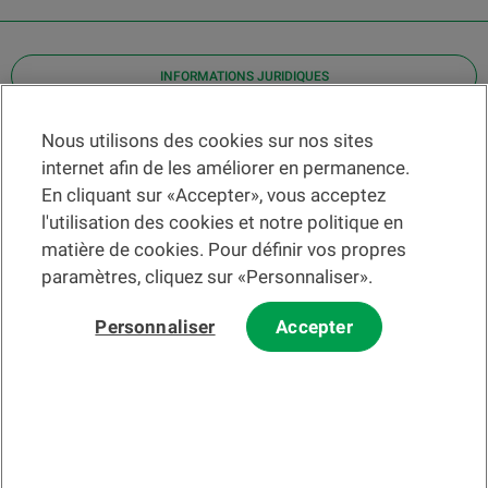
INFORMATIONS JURIDIQUES
Contact
Nous utilisons des cookies sur nos sites
internet afin de les améliorer en permanence.
Localiser une agence
En cliquant sur «Accepter», vous acceptez
Aide
l'utilisation des cookies et notre politique en
Actualités
matière de cookies. Pour définir vos propres
Taux de change
paramètres, cliquez sur «Personnaliser».
Personnaliser
Accepter
Veuillez préalablement prendre connaissance des
c
onditions
d'utilisation du Site
et du
courrier électronique
.
Les informations et/ou documents en lien avec des instruments ou
services financiers au sens de la LSFin qui sont présentés sur ce site
Internet constituent en principe un support publicitaire selon ladite loi.
© 2002-2026 Banque Cantonale Vaudoise, tous droits réservés.