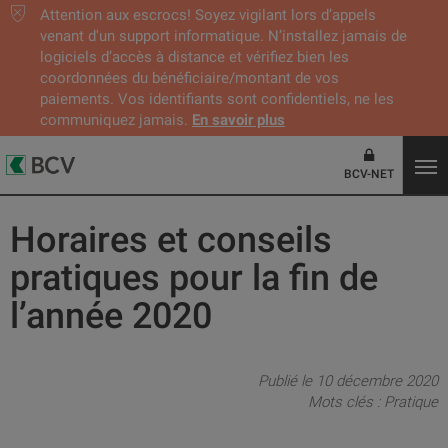
Attention aux escrocs! Soyez vigilant lors d’appels
venant d'un support informatique. N’installez jamais de
logiciels d’accès à distance et vérifiez bien les
coordonnées du bénéficiaire/montant de vos
paiements. Vos identifiants sont confidentiels, ne les
communiquez jamais.
En savoir plus
BCV-NET
Horaires et conseils
pratiques pour la fin de
l’année 2020
Publié le 10 décembre 2020
Mots clés :
Pratique