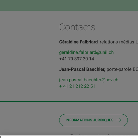
Contacts
Géraldine Falbriard
, relations médias 
geraldine.falbriard@unil.ch
+41 79 897 30 14
Jean-Pascal Baechler,
porte-parole B
jean-pascal.baechler@bcv.ch
+ 41 21 212 22 51
INFORMATIONS JURIDIQUES
Contact
Localiser une age