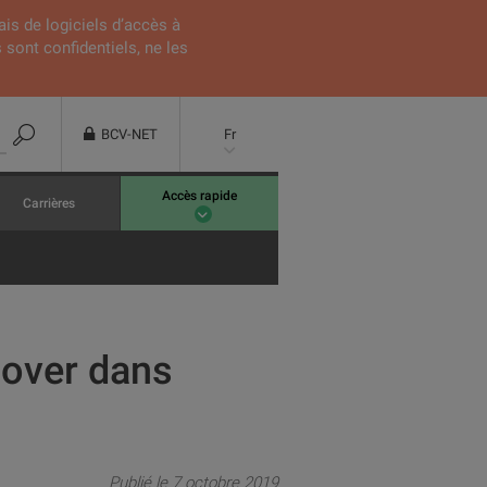
ais de logiciels d’accès à
 sont confidentiels, ne les
BCV-NET
Fr
Accès rapide
Carrières
nnover dans
Publié le 7 octobre 2019