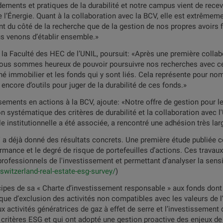
ments et pratiques de la durabilité et notre campus vient de recevo
de l’Énergie. Quant à la collaboration avec la BCV, elle est extrêmem
nt du côté de la recherche que de la gestion de nos propres avoirs f
s venons d’établir ensemble.»
la Faculté des HEC de l’UNIL, poursuit: «Après une première collab
nous sommes heureux de pouvoir poursuivre nos recherches avec cet
hé immobilier et les fonds qui y sont liés. Cela représente pour nom
 encore d’outils pour juger de la durabilité de ces fonds.»
ements en actions à la BCV, ajoute: «Notre offre de gestion pour les
 systématique des critères de durabilité et la collaboration avec l
èle institutionnelle a été associée, a rencontré une adhésion très lar
V a déjà donné des résultats concrets. Une première étude publiée ce
formance et le degré de risque de portefeuilles d’actions. Ces trav
ofessionnels de l'investissement et permettant d’analyser la sensibi
switzerland-real-estate-esg-survey/
)
cipes de sa « Charte d’investissement responsable » aux fonds dont e
tique d’exclusion des activités non compatibles avec les valeurs de l
ux activités génératrices de gaz à effet de serre et l’investissement
 critères ESG et qui ont adopté une gestion proactive des enjeux de d