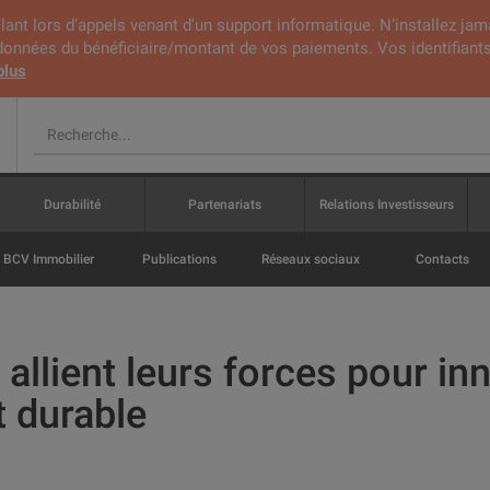
lant lors d’appels venant d'un support informatique. N’installez jam
rdonnées du bénéficiaire/montant de vos paiements. Vos identifiants
plus
Durabilité
Partenariats
Relations Investisseurs
BCV Immobilier
Publications
Réseaux sociaux
Contacts
 allient leurs forces pour i
t durable