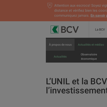
Attention aux escrocs! Soyez vigi
distance et vérifiez bien les coo
communiquez jamais.
En savoir 
La BCV
À propos de nous
Actualités et médias
Observatoire
Actualités
économique
L’UNIL et la BCV
l’investissemen