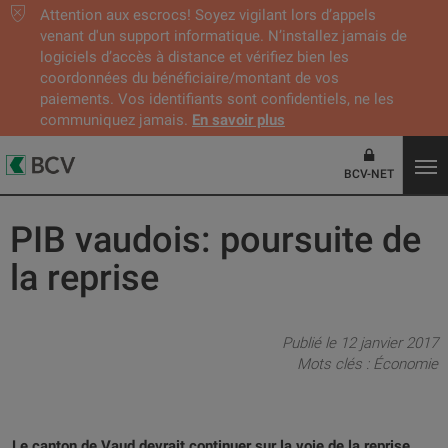
Attention aux escrocs! Soyez vigilant lors d’appels
venant d'un support informatique. N’installez jamais de
logiciels d’accès à distance et vérifiez bien les
coordonnées du bénéficiaire/montant de vos
paiements. Vos identifiants sont confidentiels, ne les
communiquez jamais.
En savoir plus
BCV-NET
PIB vaudois: poursuite de
la reprise
Publié le 12 janvier 2017
Mots clés :
Économie
Le canton de Vaud devrait continuer sur la voie de la reprise.