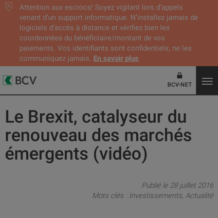
Attention aux escrocs! Soyez vigilant lors d’appels
venant d'un support informatique. N’installez jamais de
logiciels d’accès à distance et vérifiez bien les
coordonnées du bénéficiaire/montant de vos
paiements. Vos identifiants sont confidentiels, ne les
communiquez jamais.
En savoir plus
BCV-NET
Le Brexit, catalyseur du
renouveau des marchés
émergents (vidéo)
Publié le 28 juillet 2016
Mots clés :
Investissements
Actualité