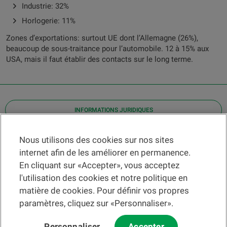
Industrie: 32%
Horlogerie: 11%
Zones d’exportations: surtout UE dont l’Allemagne (26%),
beaucoup de sous-traitance pour l’automobile. 12 à 15% aux
USA, mais il faut établir des contacts sur le long terme.
INFORMATIONS JURIDIQUES
Contact
Nous utilisons des cookies sur nos sites
internet afin de les améliorer en permanence.
Localiser une agence
En cliquant sur «Accepter», vous acceptez
Aide
l'utilisation des cookies et notre politique en
Actualités
matière de cookies. Pour définir vos propres
Taux de change
paramètres, cliquez sur «Personnaliser».
Personnaliser
Accepter