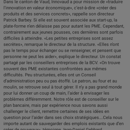
Dans le canton de Vaud, Innovaud a pour mission de «traduire
l’innovation en valeur économique», c’est-à-dire «créer des
produits et des services concrets», rappelle son directeur
Patrick Barbey. Si elle est souvent associée aux start-up, la
plate-forme n’en délaisse pas pour autant les PME. Cependant,
contrairement aux jeunes pousses, ces dernières sont parfois
difficiles à atteindre. «Les petites entreprises sont assez
secrètes», remarque le directeur de la structure. «Elles n’ont
pas le temps pour échanger ou se renseigner, et pensent que
personne ne peut les aider», explique le directeur. Un constat
partagé par les conseillers entreprises de la BCV. «On trouve
souvent des PME existantes confrontées aux mêmes
difficultés. Peu structurées, elles ont un Conseil
d’administration peu ou pas étoffé. Le patron, au four et au
moulin, se retrouve seul à tout gérer. Il n’y a pas grand monde
pour lui donner un coup de main, l’aider à envisager les
problèmes différemment. Notre rôle est de conseiller sur le
plan bancaire, mais par expérience nous savons aussi
challenger le client, remettre certaines de ses idées en
question pour l’aider dans ses choix stratégiques….Cela nous
importe autant de sauvegarder des emplois existants que d’en
créer de nouveaux», témoigne Jean-Daniel Gebhard,