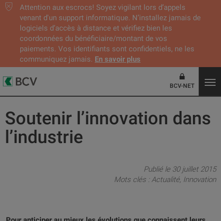
Attention aux escrocs! Soyez vigilant lors d’appels
venant d'un support informatique. N’installez jamais de
logiciels d’accès à distance et vérifiez bien les
coordonnées du bénéficiaire/montant de vos
paiements. Vos identifiants sont confidentiels, ne les
communiquez jamais.
En savoir plus
BCV-NET
Soutenir l’innovation dans
l’industrie
Publié le 30 juillet 2015
Mots clés :
Actualité
Innovation
Pour anticiper au mieux les évolutions que connaissent leurs