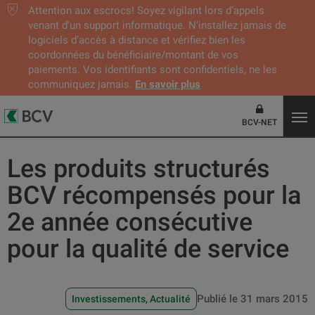
Attention aux escrocs! Soyez vigilant lors d’appels
venant d'un support informatique. N’installez jamais de
logiciels d’accès à distance et vérifiez bien les
coordonnées du bénéficiaire/montant de vos
paiements. Vos identifiants sont confidentiels, ne les
communiquez jamais.
En savoir plus
BCV-NET
Les produits structurés
BCV récompensés pour la
2e année consécutive
pour la qualité de service
Publié le 31 mars 2015
Investissements
Actualité