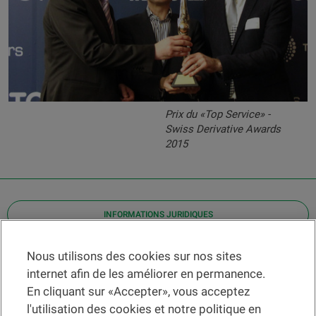
Prix du «Top Service» -
Swiss Derivative Awards
2015
INFORMATIONS JURIDIQUES
Contact
Nous utilisons des cookies sur nos sites
internet afin de les améliorer en permanence.
Localiser une agence
En cliquant sur «Accepter», vous acceptez
Aide
l'utilisation des cookies et notre politique en