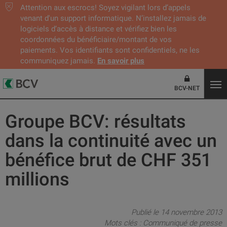
Attention aux escrocs! Soyez vigilant lors d’appels
venant d'un support informatique. N’installez jamais de
logiciels d’accès à distance et vérifiez bien les
coordonnées du bénéficiaire/montant de vos
paiements. Vos identifiants sont confidentiels, ne les
communiquez jamais.
En savoir plus
BCV-NET
Groupe BCV: résultats
dans la continuité avec un
bénéfice brut de CHF 351
millions
Publié le 14 novembre 2013
Mots clés :
Communiqué de presse