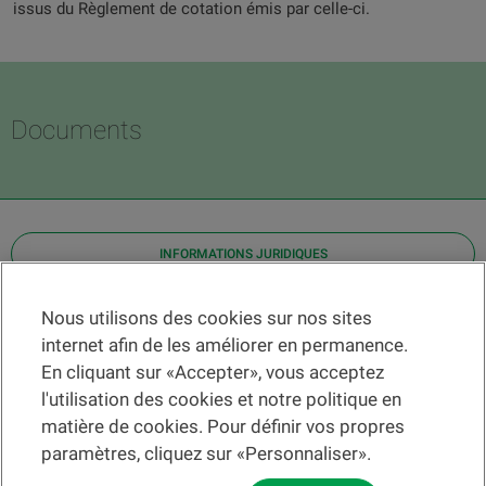
issus du Règlement de cotation émis par celle-ci.
Documents
INFORMATIONS JURIDIQUES
Contact
Nous utilisons des cookies sur nos sites
internet afin de les améliorer en permanence.
Localiser une agence
En cliquant sur «Accepter», vous acceptez
Aide
l'utilisation des cookies et notre politique en
Actualités
matière de cookies. Pour définir vos propres
Taux de change
paramètres, cliquez sur «Personnaliser».