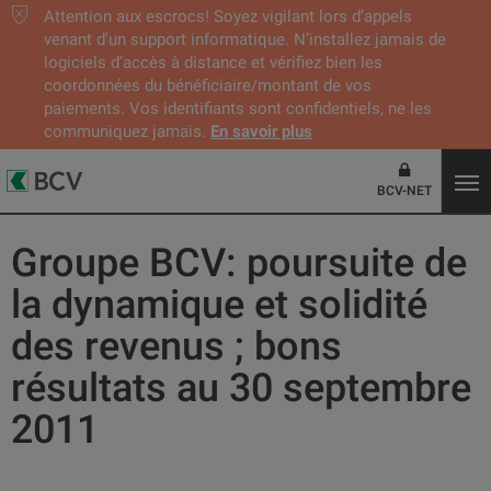
Attention aux escrocs! Soyez vigilant lors d’appels
venant d'un support informatique. N’installez jamais de
logiciels d’accès à distance et vérifiez bien les
coordonnées du bénéficiaire/montant de vos
paiements. Vos identifiants sont confidentiels, ne les
communiquez jamais.
En savoir plus
BCV-NET
Groupe BCV: poursuite de
la dynamique et solidité
des revenus ; bons
résultats au 30 septembre
2011