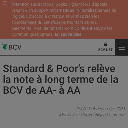
Attention aux escrocs! Soyez vigilant lors d’appels
venant d'un support informatique. N’installez jamais de
logiciels d’accès à distance et vérifiez bien les
coordonnées du bénéficiaire/montant de vos
paiements. Vos identifiants sont confidentiels, ne les
communiquez jamais.
En savoir plus
BCV-NET
Standard & Poor’s relève
la note à long terme de la
BCV de AA- à AA
Publié le 6 décembre 2011
Mots clés :
Communiqué de presse