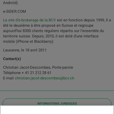
Androïd).
e-SIDER.COM
Le site d’e-brokerage de la BCV
est en fonction depuis 1999, Il a
été le deuxième à être proposé en Suisse et regroupe
aujourd’hui 8300 clients réguliers répartis sur l’ensemble du
territoire suisse. Depuis, 2010, il est doté d’une interface
mobile (iPhone et Blackberry).
Lausanne, le 18 avril 2011
Contact(s)
Christian Jacot-Descombes, Porte-parole
Téléphone + 41 21 212 28 61
E-mail
christian.jacot-descombes@bcv.ch
INFORMATIONS JURIDIQUES