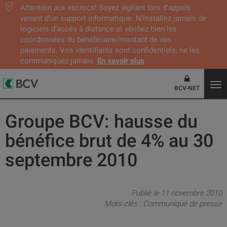
Attention aux escrocs! Soyez vigilant lors d’appels
venant d'un support informatique. N’installez jamais de
logiciels d’accès à distance et vérifiez bien les
coordonnées du bénéficiaire/montant de vos
paiements. Vos identifiants sont confidentiels, ne les
communiquez jamais.
En savoir plus
BCV-NET
Groupe BCV: hausse du
bénéfice brut de 4% au 30
septembre 2010
Publié le 11 novembre 2010
Mots clés :
Communiqué de presse