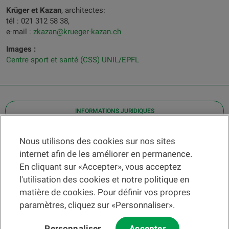
Krüger et Kazan
, architectes:
tél : 021 312 58 38,
e-mail :
zkazan@krueger-kazan.ch
Images :
Centre sport et santé (CSS) UNIL/EPFL
INFORMATIONS JURIDIQUES
Contact
Nous utilisons des cookies sur nos sites
internet afin de les améliorer en permanence.
Localiser une agence
En cliquant sur «Accepter», vous acceptez
Aide
l'utilisation des cookies et notre politique en
Actualités
matière de cookies. Pour définir vos propres
Taux de change
paramètres, cliquez sur «Personnaliser».
Personnaliser
Accepter