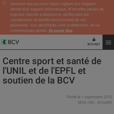
Attention aux escrocs! Soyez vigilant lors d’appels
venant d'un support informatique. N’installez jamais de
logiciels d’accès à distance et vérifiez bien les
coordonnées du bénéficiaire/montant de vos
paiements. Vos identifiants sont confidentiels, ne les
communiquez jamais.
En savoir plus
BCV-NET
Centre sport et santé de
l'UNIL et de l'EPFL et
soutien de la BCV
Publié le 1 septembre 2010
Mots clés :
Actualité