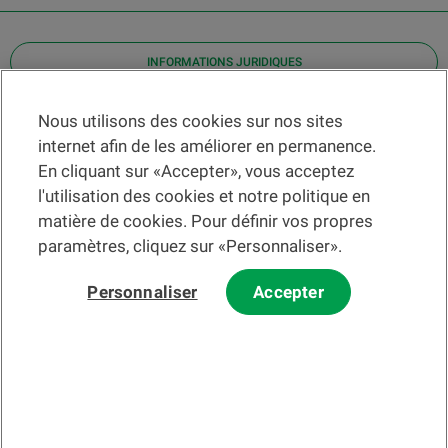
INFORMATIONS JURIDIQUES
Contact
Nous utilisons des cookies sur nos sites
internet afin de les améliorer en permanence.
Localiser une agence
En cliquant sur «Accepter», vous acceptez
Aide
l'utilisation des cookies et notre politique en
Actualités
matière de cookies. Pour définir vos propres
Taux de change
paramètres, cliquez sur «Personnaliser».
Personnaliser
Accepter
Veuillez préalablement prendre connaissance des
c
onditions
d'utilisation du Site
et du
courrier électronique
.
Les informations et/ou documents en lien avec des instruments ou
services financiers au sens de la LSFin qui sont présentés sur ce site
Internet constituent en principe un support publicitaire selon ladite loi.
© 2002-2026 Banque Cantonale Vaudoise, tous droits réservés.