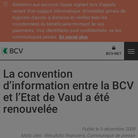
Attention aux escrocs! Soyez vigilant lors d’appels
venant d'un support informatique. N’installez jamais de
logiciels d’accès à distance et vérifiez bien les
coordonnées du bénéficiaire/montant de vos
paiements. Vos identifiants sont confidentiels, ne les
communiquez jamais.
En savoir plus
BCV-NET
La convention
d’information entre la BCV
et l’Etat de Vaud a été
renouvelée
Publié le 9 décembre 2009
Mots clés :
Résultats financiers
Communiqué de presse