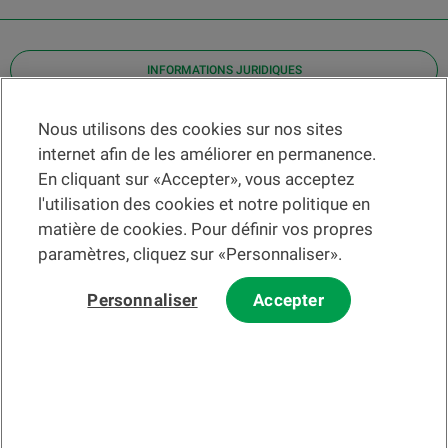
INFORMATIONS JURIDIQUES
Contact
Nous utilisons des cookies sur nos sites
internet afin de les améliorer en permanence.
Localiser une agence
En cliquant sur «Accepter», vous acceptez
Aide
l'utilisation des cookies et notre politique en
Actualités
matière de cookies. Pour définir vos propres
Taux de change
paramètres, cliquez sur «Personnaliser».
Personnaliser
Accepter
Veuillez préalablement prendre connaissance des
c
onditions
d'utilisation du Site
et du
courrier électronique
.
Les informations et/ou documents en lien avec des instruments ou
services financiers au sens de la LSFin qui sont présentés sur ce site
Internet constituent en principe un support publicitaire selon ladite loi.
© 2002-2026 Banque Cantonale Vaudoise, tous droits réservés.