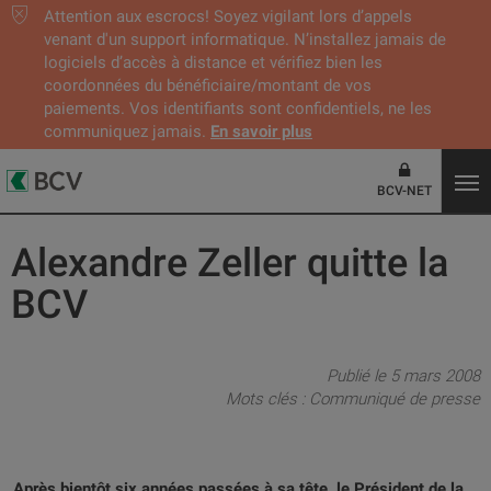
Attention aux escrocs! Soyez vigilant lors d’appels
venant d'un support informatique. N’installez jamais de
logiciels d’accès à distance et vérifiez bien les
coordonnées du bénéficiaire/montant de vos
paiements. Vos identifiants sont confidentiels, ne les
communiquez jamais.
En savoir plus
BCV-NET
Alexandre Zeller quitte la
BCV
Publié le 5 mars 2008
Mots clés :
Communiqué de presse
Après bientôt six années passées à sa tête, le Président de la