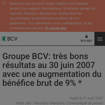
Attention aux escrocs! Soyez vigilant lors d’appels
venant d'un support informatique. N’installez jamais de
logiciels d’accès à distance et vérifiez bien les
coordonnées du bénéficiaire/montant de vos
paiements. Vos identifiants sont confidentiels, ne les
communiquez jamais.
En savoir plus
BCV-NET
Groupe BCV: très bons
résultats au 30 juin 2007
avec une augmentation du
bénéfice brut de 9% *
Publié le 21 août 2007
Mots clés :
Résultats financiers
Communiqué de presse