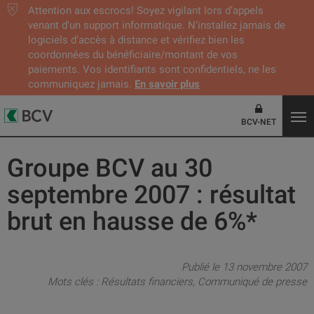
Attention aux escrocs! Soyez vigilant lors d’appels
venant d'un support informatique. N’installez jamais de
logiciels d’accès à distance et vérifiez bien les
coordonnées du bénéficiaire/montant de vos
paiements. Vos identifiants sont confidentiels, ne les
communiquez jamais.
En savoir plus
BCV-NET
Groupe BCV au 30
septembre 2007 : résultat
brut en hausse de 6%*
Publié le 13 novembre 2007
Mots clés :
Résultats financiers
Communiqué de presse