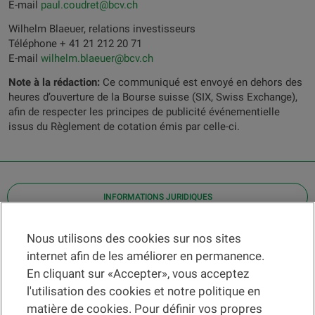
E-mail
paul.coudret@bcv.ch
Wilhelm Blaeuer, relations investisseurs
Téléphone + 41 21 212 20 71
E-mail
wilhelm.blaeuer@bcv.ch
Note à la rédaction:
Ce communiqué est envoyé en dehors des
heures d’ouverture de la Bourse suisse (SIX, Swiss Exchange),
afin de respecter les principes de publicité événementielle
issus du Règlement de cotation émis par celle-ci.
INFORMATIONS JURIDIQUES
Contact
Nous utilisons des cookies sur nos sites
internet afin de les améliorer en permanence.
Localiser une agence
En cliquant sur «Accepter», vous acceptez
Aide
l'utilisation des cookies et notre politique en
Actualités
matière de cookies. Pour définir vos propres