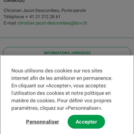
Contact(s)
Christian Jacot-Descombes, Porte-parole
Téléphone + 41 21 212 28 61
E-mail
christian.jacot-descombes@bcv.ch
INFORMATIONS JURIDIQUES
Contact
Nous utilisons des cookies sur nos sites
internet afin de les améliorer en permanence.
Localiser une agence
En cliquant sur «Accepter», vous acceptez
Aide
l'utilisation des cookies et notre politique en
Actualités
matière de cookies. Pour définir vos propres
Taux de change
paramètres, cliquez sur «Personnaliser».
Personnaliser
Accepter