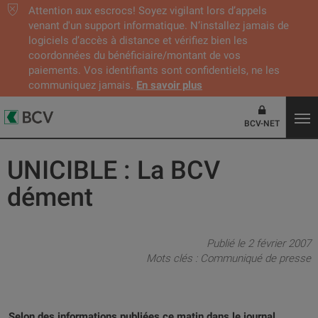
Attention aux escrocs! Soyez vigilant lors d’appels
venant d'un support informatique. N’installez jamais de
logiciels d’accès à distance et vérifiez bien les
coordonnées du bénéficiaire/montant de vos
paiements. Vos identifiants sont confidentiels, ne les
communiquez jamais.
En savoir plus
BCV-NET
UNICIBLE : La BCV
dément
Publié le 2 février 2007
Mots clés :
Communiqué de presse
Selon des informations publiées ce matin dans le journal