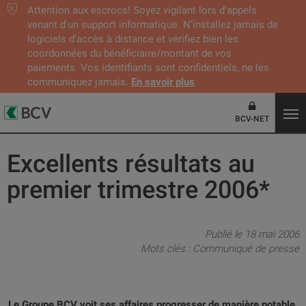
Attention aux escrocs! Soyez vigilant lors d’appels
venant d'un support informatique. N’installez jamais de
logiciels d’accès à distance et vérifiez bien les
coordonnées du bénéficiaire/montant de vos
paiements. Vos identifiants sont confidentiels, ne les
communiquez jamais.
En savoir plus
BCV-NET
Excellents résultats au
premier trimestre 2006*
Publié le 18 mai 2006
Mots clés :
Communiqué de presse
Le Groupe BCV voit ses affaires progresser de manière notable