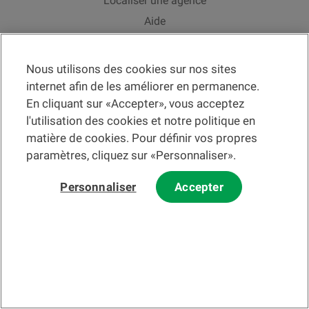
Localiser une agence
Aide
Actualités
Taux de change
Nous utilisons des cookies sur nos sites
internet afin de les améliorer en permanence.
En cliquant sur «Accepter», vous acceptez
l'utilisation des cookies et notre politique en
matière de cookies. Pour définir vos propres
Veuillez préalablement prendre connaissance des
c
onditions
d'utilisation du Site
et du
courrier électronique
.
paramètres, cliquez sur «Personnaliser».
Les informations et/ou documents en lien avec des instruments ou
services financiers au sens de la LSFin qui sont présentés sur ce site
Internet constituent en principe un support publicitaire selon ladite loi.
Personnaliser
Accepter
© 2002-2026 Banque Cantonale Vaudoise, tous droits réservés.
La BCV
Changer de section
Fr
Changer de langue