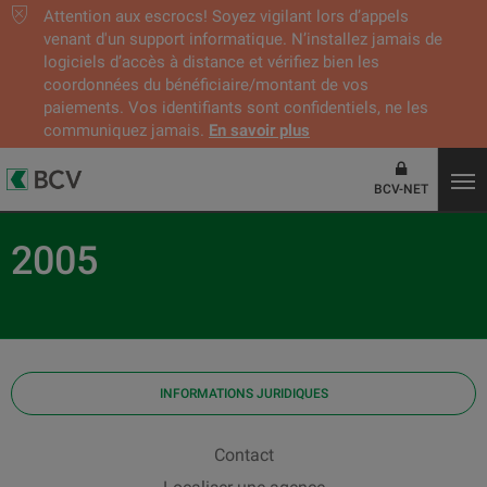
Attention aux escrocs! Soyez vigilant lors d’appels
venant d'un support informatique. N’installez jamais de
logiciels d’accès à distance et vérifiez bien les
coordonnées du bénéficiaire/montant de vos
paiements. Vos identifiants sont confidentiels, ne les
communiquez jamais.
En savoir plus
BCV-NET
2005
INFORMATIONS JURIDIQUES
Contact