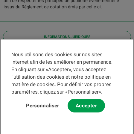
afin de respecter les principes de publicité événementielle
issus du Règlement de cotation émis par celle-ci.
INFORMATIONS JURIDIQUES
Contact
Nous utilisons des cookies sur nos sites
internet afin de les améliorer en permanence.
Localiser une agence
En cliquant sur «Accepter», vous acceptez
Aide
l'utilisation des cookies et notre politique en
Actualités
matière de cookies. Pour définir vos propres
Taux de change
paramètres, cliquez sur «Personnaliser».
Personnaliser
Accepter
Veuillez préalablement prendre connaissance des
c
onditions
d'utilisation du Site
et du
courrier électronique
.
Les informations et/ou documents en lien avec des instruments ou