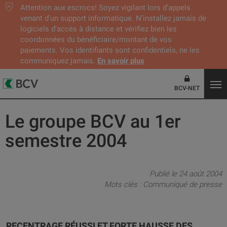
Attention aux escrocs! Soyez vigilant lors d’appels
venant d'un support informatique. N’installez jamais de
logiciels d’accès à distance et vérifiez bien les
coordonnées du bénéficiaire/montant de vos
paiements. Vos identifiants sont confidentiels, ne les
communiquez jamais.
En savoir plus
BCV-NET
Le groupe BCV au 1er
semestre 2004
Publié le 24 août 2004
Mots clés :
Communiqué de presse
RECENTRAGE RÉUSSI ET FORTE HAUSSE DES