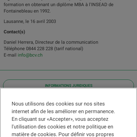
formation en obtenant un diplôme MBA à l'INSEAD de
Fontainebleau en 1992.
Lausanne, le 16 avril 2003
Contact(s)
Daniel Herrera, Directeur de la communication
Téléphone 0844 228 228 (tarif national)
E-mail
info@bcv.ch
INFORMATIONS JURIDIQUES
Contact
Nous utilisons des cookies sur nos sites
internet afin de les améliorer en permanence.
Localiser une agence
En cliquant sur «Accepter», vous acceptez
Aide
l'utilisation des cookies et notre politique en
Actualités
matière de cookies. Pour définir vos propres