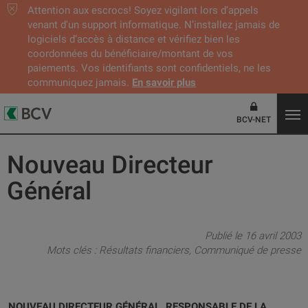
Attention aux escrocs! Soyez vigilant lors d’appels
venant d'un support informatique. N’installez jamais de
logiciels d’accès à distance et vérifiez bien les
coordonnées du bénéficiaire/montant de vos
paiements. Vos identifiants sont confidentiels, ne les
communiquez jamais.
En savoir plus
BCV-NET
Nouveau Directeur
Général
Publié le 16 avril 2003
Mots clés :
Résultats financiers
Communiqué de presse
NOUVEAU DIRECTEUR GÉNÉRAL, RESPONSABLE DE LA