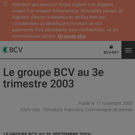
Attention aux escrocs! Soyez vigilant lors d’appels
venant d'un support informatique. N’installez jamais de
logiciels d’accès à distance et vérifiez bien les
coordonnées du bénéficiaire/montant de vos
paiements. Vos identifiants sont confidentiels, ne les
communiquez jamais.
En savoir plus
BCV-NET
Le groupe BCV au 3e
trimestre 2003
Publié le 17 novembre 2003
Mots clés :
Résultats financiers
Communiqué de presse
LE GROUPE BCV AU 30 SEPTEMBRE 2003: