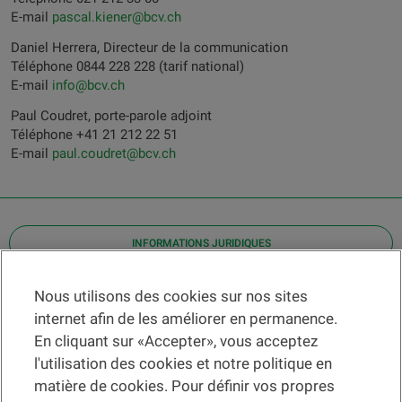
E-mail
pascal.kiener@bcv.ch
Daniel Herrera, Directeur de la communication
Téléphone 0844 228 228 (tarif national)
E-mail
info@bcv.ch
Paul Coudret, porte-parole adjoint
Téléphone +41 21 212 22 51
E-mail
paul.coudret@bcv.ch
INFORMATIONS JURIDIQUES
Contact
Nous utilisons des cookies sur nos sites
internet afin de les améliorer en permanence.
Localiser une agence
En cliquant sur «Accepter», vous acceptez
Aide
l'utilisation des cookies et notre politique en
Actualités
matière de cookies. Pour définir vos propres
Taux de change