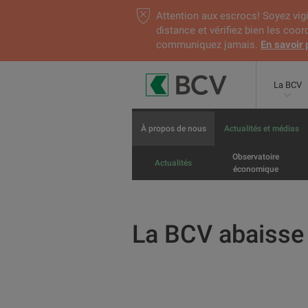
Attention aux escrocs! Soyez vigi
distance et vérifiez bien les coo
communiquez jamais.
En savoir 
La BCV
À propos de nous
Actualités et médias
Observatoire
Actualités
économique
La BCV abaisse 