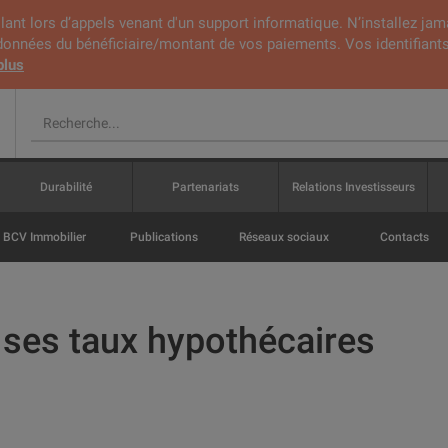
lant lors d’appels venant d'un support informatique. N’installez jam
rdonnées du bénéficiaire/montant de vos paiements. Vos identifiants
plus
Durabilité
Partenariats
Relations Investisseurs
BCV Immobilier
Publications
Réseaux sociaux
Contacts
ses taux hypothécaires