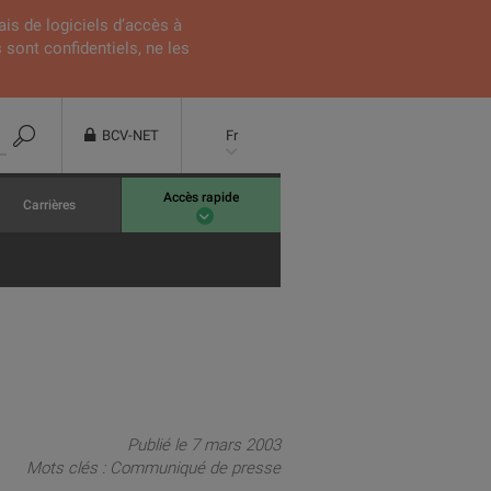
ais de logiciels d’accès à
 sont confidentiels, ne les
BCV-NET
Fr
Accès rapide
Carrières
Publié le 7 mars 2003
Mots clés :
Communiqué de presse