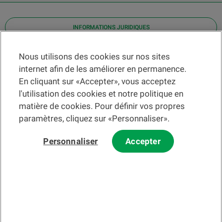
INFORMATIONS JURIDIQUES
Contact
Nous utilisons des cookies sur nos sites
internet afin de les améliorer en permanence.
Localiser une agence
En cliquant sur «Accepter», vous acceptez
Aide
l'utilisation des cookies et notre politique en
Actualités
matière de cookies. Pour définir vos propres
Taux de change
paramètres, cliquez sur «Personnaliser».
Personnaliser
Accepter
Veuillez préalablement prendre connaissance des
c
onditions
d'utilisation du Site
et du
courrier électronique
.
Les informations et/ou documents en lien avec des instruments ou
services financiers au sens de la LSFin qui sont présentés sur ce site
Internet constituent en principe un support publicitaire selon ladite loi.
© 2002-2026 Banque Cantonale Vaudoise, tous droits réservés.