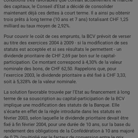
conditions très favorables que connaît actuellement le marché
des capitaux, le Conseil d'Etat a décidé de consolider
maintenant déjà ces dettes à court terme. Il a ainsi pu obtenir
trois prêts à long terme (10 ans et 7 ans) totalisant CHF 1,25
milliard au taux moyen de 2,92%.
Pour couvrir le coût de ces emprunts, la BCV prévoit de verser
au titre des exercices 2004 à 2009 - si la modification de ses
statuts est acceptée et si ses résultats le permettent - un
dividende prioritaire de CHF 2,69 par bon sur le capital-
participation. Ce montant correspond à 4,30% de la valeur
nominale des bons, de CHF 62,50. Rappelons que, pour
l'exercice 2003, le dividende prioritaire a été fixé à CHF 3,33,
soit à 5,328% de la valeur nominale.
La solution favorable trouvée par l'Etat au financement à long
terme de sa souscription au capital-participation de la BCV
implique une modification des statuts de la Banque. Elle
s'écarte en effet de la règle introduite dans les statuts en
février 2003, selon laquelle le dividende prioritaire devait être
fixé à fin février 2004, pour une durée de 10 ans, sur la base du
rendement des obligations de la Confédération à 10 ans majoré
de 0,7% (multiplié par le facteur de conversion entre le prix