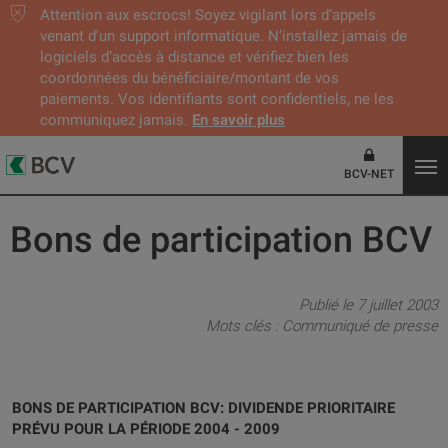
Attention aux escrocs! Soyez vigilant lors d’appels
venant d'un support informatique. N’installez jamais de
logiciels d’accès à distance et vérifiez bien les
coordonnées du bénéficiaire/montant de vos
paiements. Vos identifiants sont confidentiels, ne les
communiquez jamais.
En savoir plus
BCV-NET
Bons de participation BCV
Publié le 7 juillet 2003
Mots clés :
Communiqué de presse
BONS DE PARTICIPATION BCV: DIVIDENDE PRIORITAIRE
PRÉVU POUR LA PÉRIODE 2004 - 2009