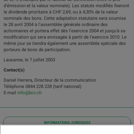
d'émission et la valeur nominale). Les statuts modifiés fixeront
le dividende prioritaire à CHF 2,69, ou à 4,30% de la valeur
nominale des bons. Cette adaptation statutaire sera soumise
le 28 avril 2004 à l'assemblée générale ordinaire des
actionnaires et portera effet dès l'exercice 2004 et jusqu'à sa
modification qui sera envisagée à partir de l'exercice 2010. Le
même jour se tiendra également une assemblée spéciale des
porteurs de bons de participation.
Lausanne, le 7 juillet 2003
Contact(s)
Daniel Herrera, Directeur de la communication
Téléphone 0844 228 228 (tarif national)
E-mail
info@bcv.ch
INFORMATIONS JURIDIQUES