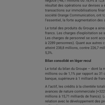
négoce (-48,1 millions ou 78,9% à 12,8 
résultat des opérations sur devises a 
transactions sur immobilisations finan
société Orange Communication, ont tou
l’essentiel, la forte augmentation des 
Le total des produits du Groupe a ains
francs. Les charges d’exploitation se s
Les charges de personnel se sont accru
à 2289 personnes). Quant aux autres ch
atteint 238,8 millions, contre 226,7 m
5,3%.
Bilan consolidé en léger recul
Le total du bilan du Groupe – dont la m
millions ou de 1,1% par rapport au 31
banque, supérieure à 1 milliard de fran
A l’actif, les crédits à la clientèle tot
avances de nature commerciale (+322 m
millions à 15,71 milliards de francs). 
relation avec le développement des pro