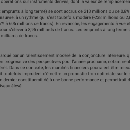
 opérations sur instruments dérivés, dont la valeur de remplacement
et emprunts à long terme) se sont accrus de 213 millions ou de 0,8%
ursuivie, à un rythme qui s’est toutefois modéré (-238 millions ou 2
6% à 606 millions de francs). En revanche, les engagements à vue et
our s’élever à 8,95 milliards de francs. Les emprunts à long terme
milliards de francs.
rqué par un ralentissement modéré de la conjoncture intérieure, q
tion progressive des perspectives pour l’année prochaine, notamment
ntérêt. Dans ce contexte, les marchés financiers pourraient être mie
rait toutefois imprudent d’émettre un pronostic trop optimiste sur le
an dernier constituerait déjà une bonne performance et permettrait d
iveau élevé.