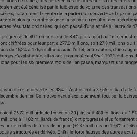
millions de francs): les portefeuilles de titres ont subi les effets d
également été pénalisé par la faiblesse du volume des transactions
cières, notamment la vente de la partie non couverte de la particip
tefois plus que contrebalancé la baisse du résultat des opérations
autres résultats ordinaires, qui ont passé d’une année à l’autre de 47
i progressé de 40,1 millions ou de 8,4% par rapport au 1er semestre
ont chiffrées pour leur part à 277,8 millions, soit 27,9 millions ou 
es de 15,2% à 175,5 millions sous l’effet, entre autres, d’une augme
arges d’exploitation, elles ont augmenté de 4,9% à 102,3 millions de
illions pour les six premiers mois de l’an passé, marquant une progr
aison mère représente les 98% - s’est inscrit à 37,55 milliards de f
 décembre dernier. Ce mouvement s’explique avant tout par la baiss
cs.
alisaient 26,73 milliards de francs au 30 juin, soit 480 millions ou 1,8
illions à 11,02 milliards de francs) ont progressé plus fortement
Les portefeuilles de titres de négoce (+237 millions ou 19,4% à 1,46
duits structurés et dérivés. Enfin, la forte hausse des autres actif