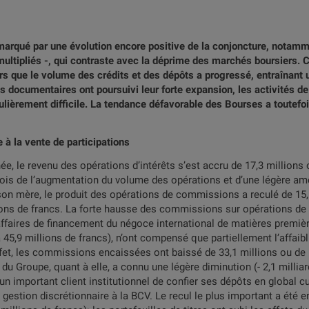
marqué par une évolution encore positive de la conjoncture, notam
multipliés -, qui contraste avec la déprime des marchés boursiers.
s que le volume des crédits et des dépôts a progressé, entraînant u
res documentaires ont poursuivi leur forte expansion, les activités 
lièrement difficile. La tendance défavorable des Bourses a toutefois
à la vente de participations
ée, le revenu des opérations d’intérêts s’est accru de 17,3 millions 
a fois de l’augmentation du volume des opérations et d’une légère a
son mère, le produit des opérations de commissions a reculé de 15
ions de francs. La forte hausse des commissions sur opérations de c
s affaires de financement du négoce international de matières premièr
45,9 millions de francs), n’ont compensé que partiellement l’affaibl
et, les commissions encaissées ont baissé de 33,1 millions ou de 1
u Groupe, quant à elle, a connu une légère diminution (- 2,1 milliar
n important client institutionnel de confier ses dépôts en global c
 gestion discrétionnaire à la BCV. Le recul le plus important a été 