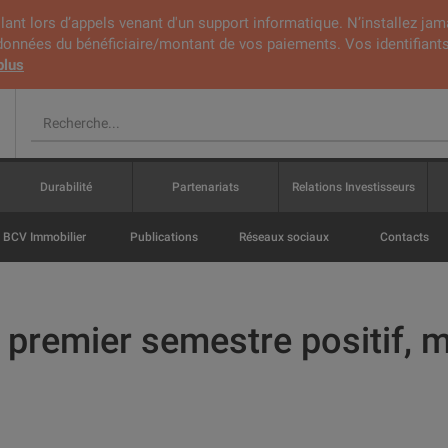
lant lors d’appels venant d'un support informatique. N’installez jam
rdonnées du bénéficiaire/montant de vos paiements. Vos identifiants
plus
Durabilité
Partenariats
Relations Investisseurs
BCV Immobilier
Publications
Réseaux sociaux
Contacts
premier semestre positif, m