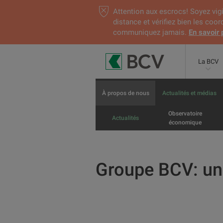
Attention aux escrocs! Soyez vigi
distance et vérifiez bien les coo
communiquez jamais.
En savoir 
La BCV
À propos de nous
Actualités et médias
Observatoire
Actualités
économique
Groupe BCV: un 