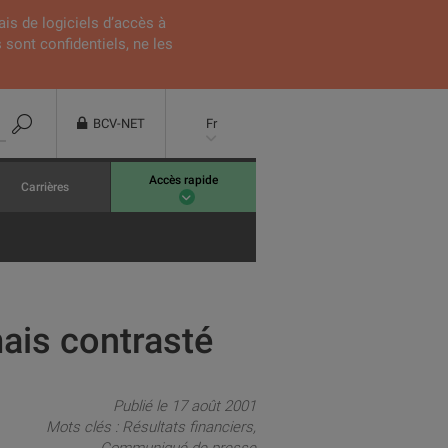
ais de logiciels d’accès à
 sont confidentiels, ne les
BCV-NET
Fr
Accès rapide
Carrières
ais contrasté
Publié le 17 août 2001
Mots clés :
Résultats financiers