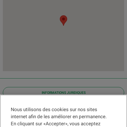
INFORMATIONS JURIDIQUES
Contact
Nous utilisons des cookies sur nos sites
internet afin de les améliorer en permanence.
Localiser une agence
En cliquant sur «Accepter», vous acceptez
Aide