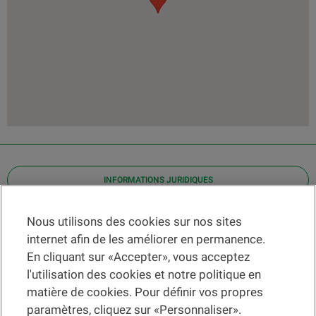
INFORMATIONS JURIDIQUES
Contact
Nous utilisons des cookies sur nos sites
internet afin de les améliorer en permanence.
Localiser une agence
En cliquant sur «Accepter», vous acceptez
Aide
l'utilisation des cookies et notre politique en
Actualités
matière de cookies. Pour définir vos propres
Taux de change
paramètres, cliquez sur «Personnaliser».