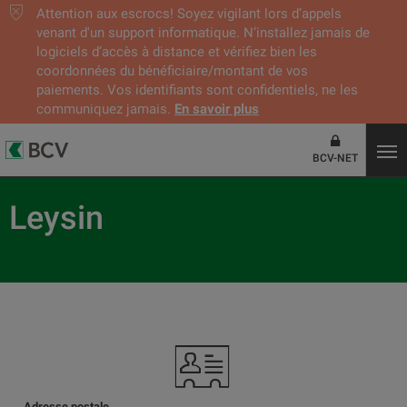
Attention aux escrocs! Soyez vigilant lors d’appels
venant d'un support informatique. N’installez jamais de
logiciels d’accès à distance et vérifiez bien les
coordonnées du bénéficiaire/montant de vos
paiements. Vos identifiants sont confidentiels, ne les
communiquez jamais.
En savoir plus
BCV-NET
Leysin
Adresse postale