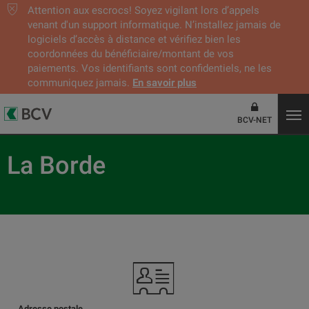
Attention aux escrocs! Soyez vigilant lors d’appels
venant d'un support informatique. N’installez jamais de
logiciels d’accès à distance et vérifiez bien les
coordonnées du bénéficiaire/montant de vos
paiements. Vos identifiants sont confidentiels, ne les
communiquez jamais.
En savoir plus
BCV-NET
La Borde
Adresse postale